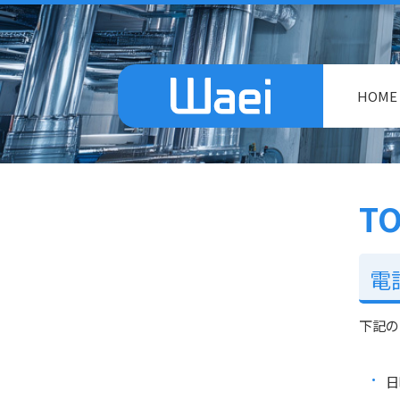
HOME
TO
電
下記の
日